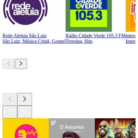
Rede Aleluia São Luiz
Rádio Cidade Verde 105.3 FM
intera
São Luiz, Música Cristã, Gospel
Teresina, Hits
Impera
Podcasts de
topo
Podcasts de
topo
Podcasts de
topo