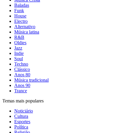
Baladas
Funk
House
Electro
Alternativo
Música latina
R&B
Oldies
Jazz
Indie
Soul
Techno
Clássico
Anos 80
Música tradicional
Anos 90
Trance
Temas mais populares
Noticiário
Cultura
Esportes
Política
Religião