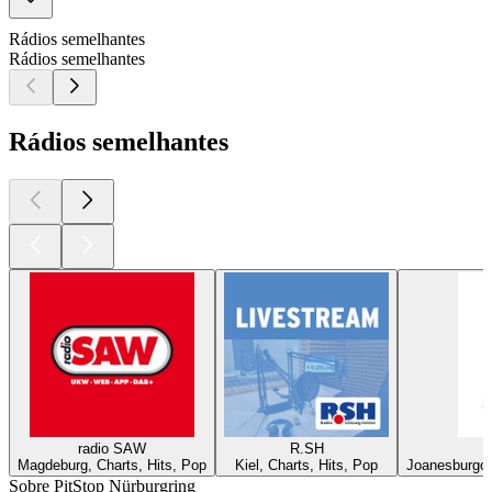
Rádios semelhantes
Rádios semelhantes
Rádios semelhantes
radio SAW
R.SH
Magdeburg, Charts, Hits, Pop
Kiel, Charts, Hits, Pop
Joanesburgo,
Sobre PitStop Nürburgring