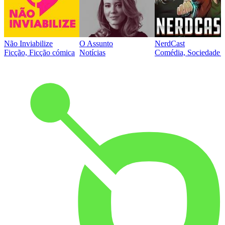
Não Inviabilize
O Assunto
NerdCast
Ficção, Ficção cómica
Notícias
Comédia, Sociedade e