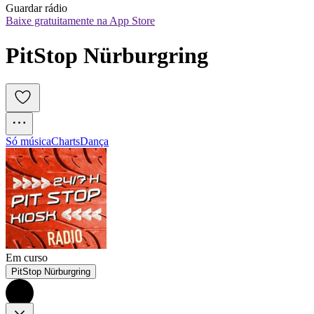
Guardar rádio
Baixe gratuitamente na App Store
PitStop Nürburgring
Só música
Charts
Dança
Em curso
PitStop Nürburgring