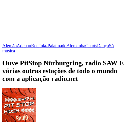
Alemão
Adenau
Renânia-Palatinado
Alemanha
Charts
Dança
Só
música
Ouve PitStop Nürburgring, radio SAW E
várias outras estações de todo o mundo
com a aplicação radio.net