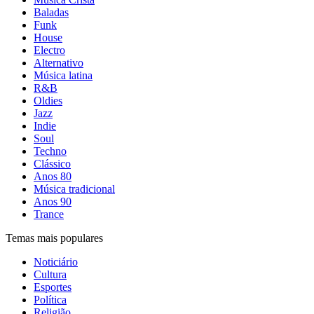
Baladas
Funk
House
Electro
Alternativo
Música latina
R&B
Oldies
Jazz
Indie
Soul
Techno
Clássico
Anos 80
Música tradicional
Anos 90
Trance
Temas mais populares
Noticiário
Cultura
Esportes
Política
Religião