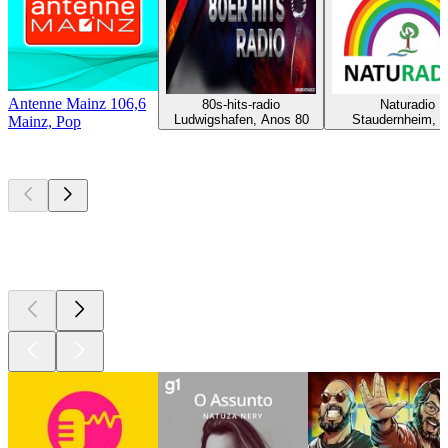
Antenne Mainz 106,6
80s-hits-radio
Naturadio
Ludwigshafen, Anos 80
Staudernheim, 
Mainz, Pop
Podcasts de
topo
Podcasts de
topo
Podcasts de
topo