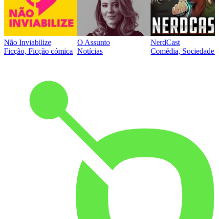
Não Inviabilize
O Assunto
NerdCast
Ficção, Ficção cómica
Notícias
Comédia, Sociedade e