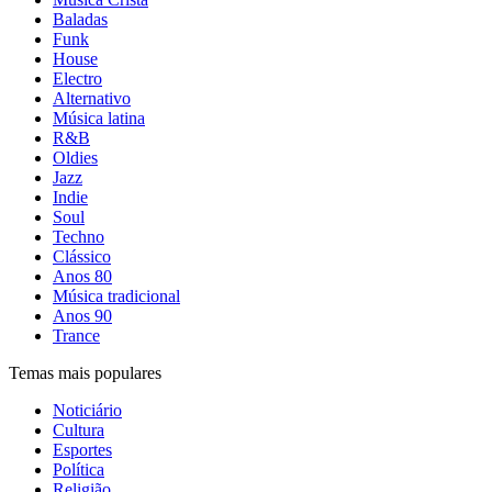
Baladas
Funk
House
Electro
Alternativo
Música latina
R&B
Oldies
Jazz
Indie
Soul
Techno
Clássico
Anos 80
Música tradicional
Anos 90
Trance
Temas mais populares
Noticiário
Cultura
Esportes
Política
Religião