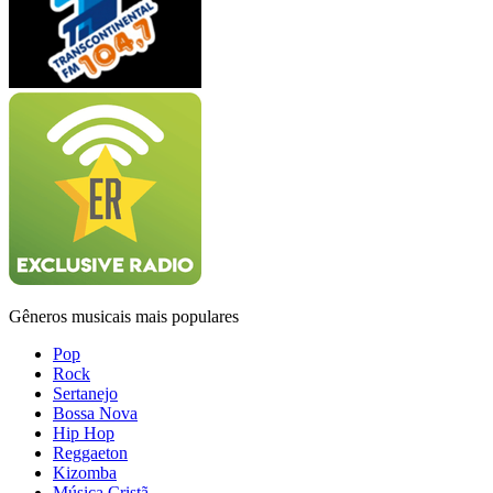
Gêneros musicais mais populares
Pop
Rock
Sertanejo
Bossa Nova
Hip Hop
Reggaeton
Kizomba
Música Cristã