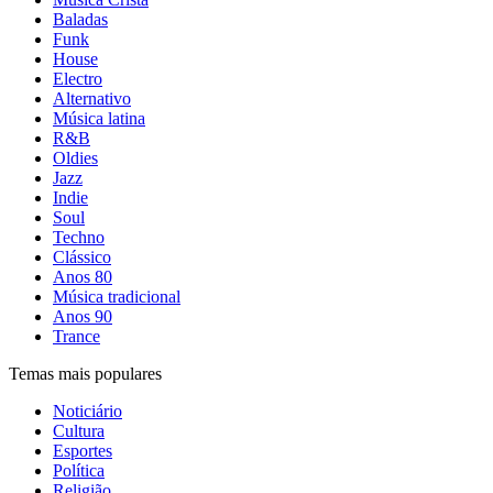
Baladas
Funk
House
Electro
Alternativo
Música latina
R&B
Oldies
Jazz
Indie
Soul
Techno
Clássico
Anos 80
Música tradicional
Anos 90
Trance
Temas mais populares
Noticiário
Cultura
Esportes
Política
Religião