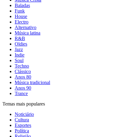
Baladas
Funk
House
Electro
Alternativo
Música latina
R&B
Oldies
Jazz
Indie
Soul
Techno
Clássico
Anos 80
Música tradicional
Anos 90
Trance
Temas mais populares
Noticiário
Cultura
Esportes
Política
Religião