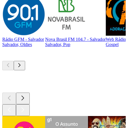
Rádio GFM - Salvador
Nova Brasil FM 104.7 - Salvador
Web Rádio 
Salvador, Oldies
Salvador, Pop
Gospel
Podcasts de
topo
Podcasts de
topo
Podcasts de
topo