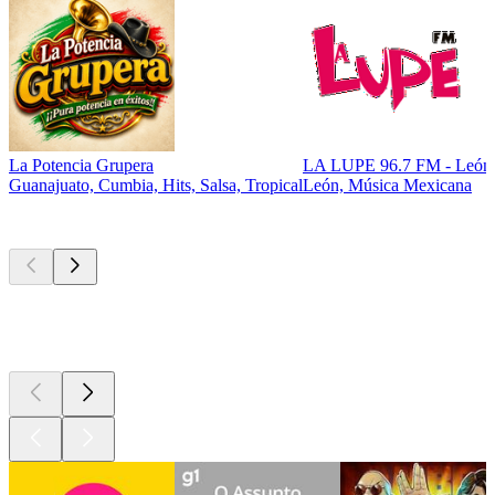
La Potencia Grupera
LA LUPE 96.7 FM - León
Guanajuato, Cumbia, Hits, Salsa, Tropical
León, Música Mexicana
Podcasts de
topo
Podcasts de
topo
Podcasts de
topo