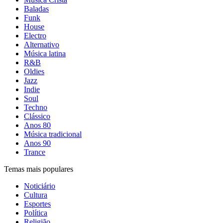
Baladas
Funk
House
Electro
Alternativo
Música latina
R&B
Oldies
Jazz
Indie
Soul
Techno
Clássico
Anos 80
Música tradicional
Anos 90
Trance
Temas mais populares
Noticiário
Cultura
Esportes
Política
Religião