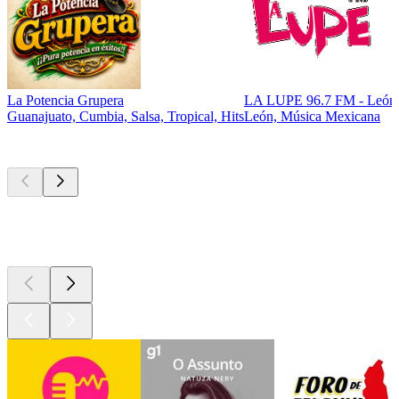
La Potencia Grupera
LA LUPE 96.7 FM - León
Guanajuato, Cumbia, Salsa, Tropical, Hits
León, Música Mexicana
Podcasts de
topo
Podcasts de
topo
Podcasts de
topo