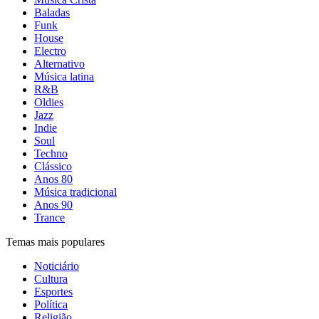
Baladas
Funk
House
Electro
Alternativo
Música latina
R&B
Oldies
Jazz
Indie
Soul
Techno
Clássico
Anos 80
Música tradicional
Anos 90
Trance
Temas mais populares
Noticiário
Cultura
Esportes
Política
Religião