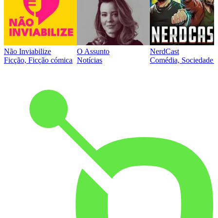
Não Inviabilize
O Assunto
NerdCast
Ficção, Ficção cómica
Notícias
Comédia, Sociedade e