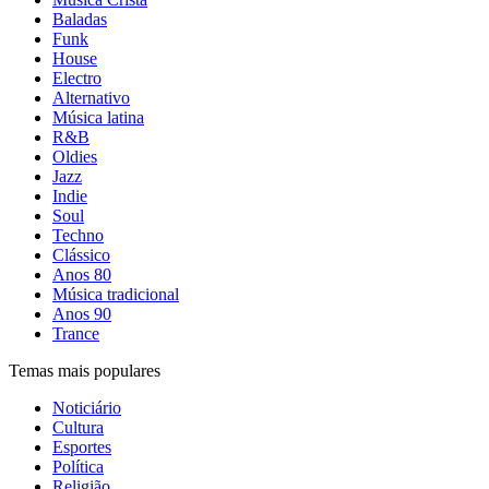
Baladas
Funk
House
Electro
Alternativo
Música latina
R&B
Oldies
Jazz
Indie
Soul
Techno
Clássico
Anos 80
Música tradicional
Anos 90
Trance
Temas mais populares
Noticiário
Cultura
Esportes
Política
Religião