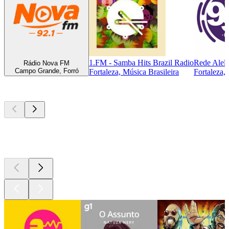
1.FM - Samba Hits Brazil Radio
Rede Alelu
Rádio Nova FM
Campo Grande, Forró
Fortaleza, Música Brasileira
Fortaleza,
Podcasts de
topo
Podcasts de
topo
Podcasts de
topo