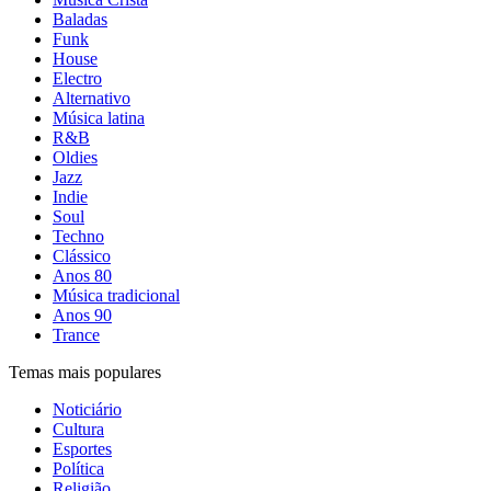
Baladas
Funk
House
Electro
Alternativo
Música latina
R&B
Oldies
Jazz
Indie
Soul
Techno
Clássico
Anos 80
Música tradicional
Anos 90
Trance
Temas mais populares
Noticiário
Cultura
Esportes
Política
Religião