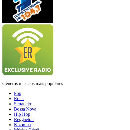
Gêneros musicais mais populares
Pop
Rock
Sertanejo
Bossa Nova
Hip Hop
Reggaeton
Kizomba
Música Cristã