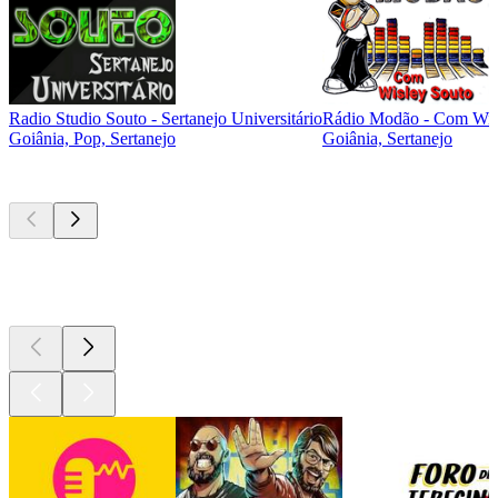
Radio Studio Souto - Sertanejo Universitário
Rádio Modão - Com Wis
Goiânia, Pop, Sertanejo
Goiânia, Sertanejo
Podcasts de
topo
Podcasts de
topo
Podcasts de
topo