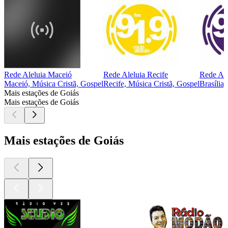
Rede Aleluia Maceió
Rede Aleluia Recife
Rede Ale
Maceió, Música Cristã, Gospel
Recife, Música Cristã, Gospel
Brasília
Mais estações de Goiás
Mais estações de Goiás
Mais estações de Goiás