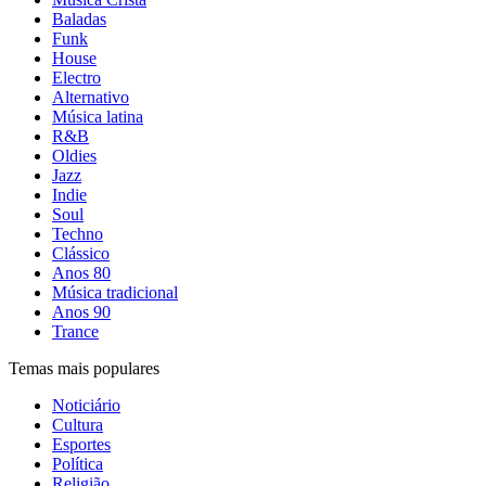
Baladas
Funk
House
Electro
Alternativo
Música latina
R&B
Oldies
Jazz
Indie
Soul
Techno
Clássico
Anos 80
Música tradicional
Anos 90
Trance
Temas mais populares
Noticiário
Cultura
Esportes
Política
Religião