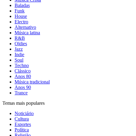
Baladas
Funk
House
Electro
Alternativo
Música latina
R&B
Oldies
Jazz
Indie
Soul
Techno
Clássico
Anos 80
Música tradicional
Anos 90
Trance
Temas mais populares
Noticiário
Cultura
Esportes
Política
Religião