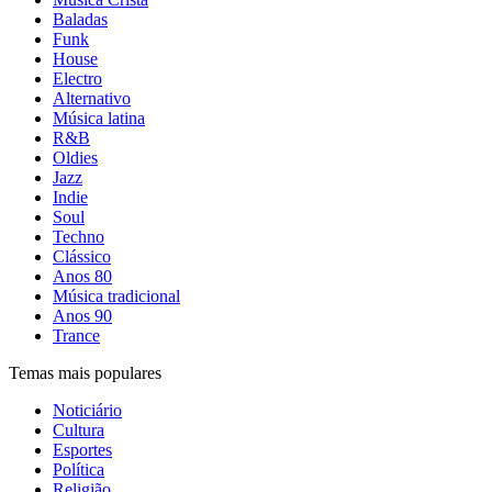
Baladas
Funk
House
Electro
Alternativo
Música latina
R&B
Oldies
Jazz
Indie
Soul
Techno
Clássico
Anos 80
Música tradicional
Anos 90
Trance
Temas mais populares
Noticiário
Cultura
Esportes
Política
Religião