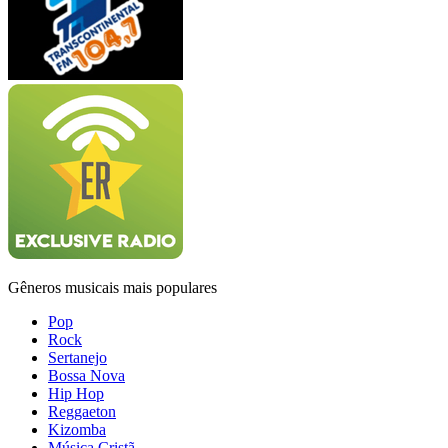
Gêneros musicais mais populares
Pop
Rock
Sertanejo
Bossa Nova
Hip Hop
Reggaeton
Kizomba
Música Cristã