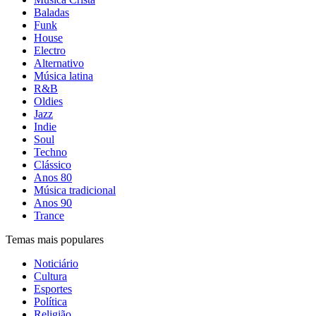
Baladas
Funk
House
Electro
Alternativo
Música latina
R&B
Oldies
Jazz
Indie
Soul
Techno
Clássico
Anos 80
Música tradicional
Anos 90
Trance
Temas mais populares
Noticiário
Cultura
Esportes
Política
Religião