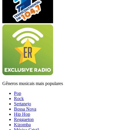
Gêneros musicais mais populares
Pop
Rock
Sertanejo
Bossa Nova
Hip Hop
Reggaeton
Kizomba
Música Cristã