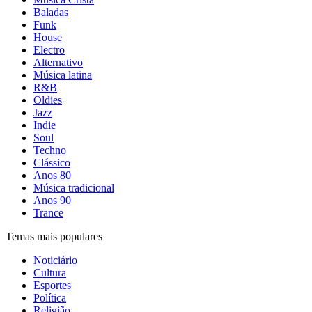
Baladas
Funk
House
Electro
Alternativo
Música latina
R&B
Oldies
Jazz
Indie
Soul
Techno
Clássico
Anos 80
Música tradicional
Anos 90
Trance
Temas mais populares
Noticiário
Cultura
Esportes
Política
Religião