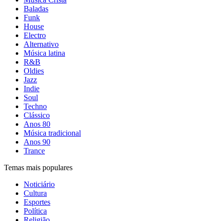
Baladas
Funk
House
Electro
Alternativo
Música latina
R&B
Oldies
Jazz
Indie
Soul
Techno
Clássico
Anos 80
Música tradicional
Anos 90
Trance
Temas mais populares
Noticiário
Cultura
Esportes
Política
Religião