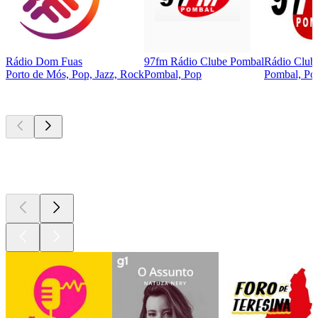
Rádio Dom Fuas
97fm Rádio Clube Pombal
Rádio Club
Porto de Mós, Pop, Jazz, Rock
Pombal, Pop
Pombal, Po
Podcasts de
topo
Podcasts de
topo
Podcasts de
topo