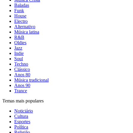
Baladas
Funk
House
Electro
Alternativo
Música latina
R&B
Oldies
Jazz
Indie
Soul
Techno
Clássico
Anos 80
Música tradicional
Anos 90
Trance
Temas mais populares
Noticiário
Cultura
Esportes
Política
Religião