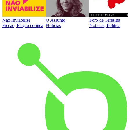
Não Inviabilize
O Assunto
Foro de Teresina
Ficção, Ficção cómica
Notícias
Notícias, Política