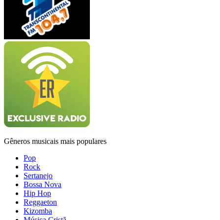
Gêneros musicais mais populares
Pop
Rock
Sertanejo
Bossa Nova
Hip Hop
Reggaeton
Kizomba
Música Cristã