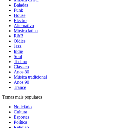
Baladas
Funk
House
Electro
Alternativo
Música latina
R&B
Oldies
Jazz
Indie
Soul
Techno
Clássico
Anos 80
Música tradicional
Anos 90
Trance
Temas mais populares
Noticiário
Cultura
Esportes
Política
Religião