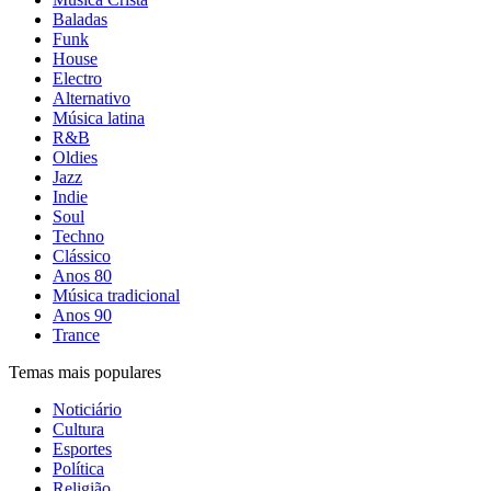
Baladas
Funk
House
Electro
Alternativo
Música latina
R&B
Oldies
Jazz
Indie
Soul
Techno
Clássico
Anos 80
Música tradicional
Anos 90
Trance
Temas mais populares
Noticiário
Cultura
Esportes
Política
Religião