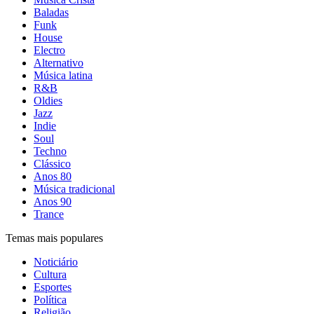
Baladas
Funk
House
Electro
Alternativo
Música latina
R&B
Oldies
Jazz
Indie
Soul
Techno
Clássico
Anos 80
Música tradicional
Anos 90
Trance
Temas mais populares
Noticiário
Cultura
Esportes
Política
Religião