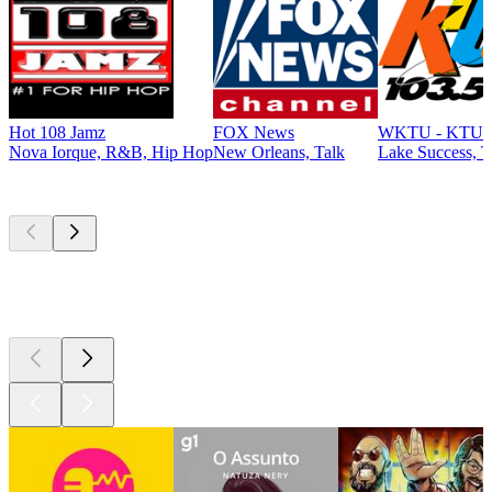
Hot 108 Jamz
FOX News
WKTU - KTU 1
Nova Iorque, R&B, Hip Hop
New Orleans, Talk
Lake Success, T
Podcasts de
topo
Podcasts de
topo
Podcasts de
topo