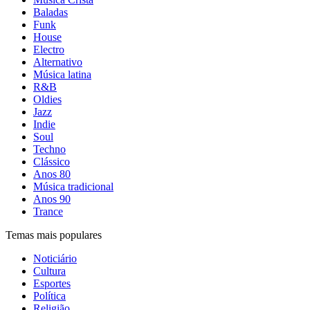
Baladas
Funk
House
Electro
Alternativo
Música latina
R&B
Oldies
Jazz
Indie
Soul
Techno
Clássico
Anos 80
Música tradicional
Anos 90
Trance
Temas mais populares
Noticiário
Cultura
Esportes
Política
Religião