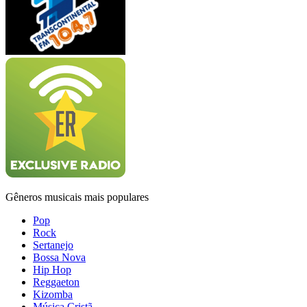
Gêneros musicais mais populares
Pop
Rock
Sertanejo
Bossa Nova
Hip Hop
Reggaeton
Kizomba
Música Cristã