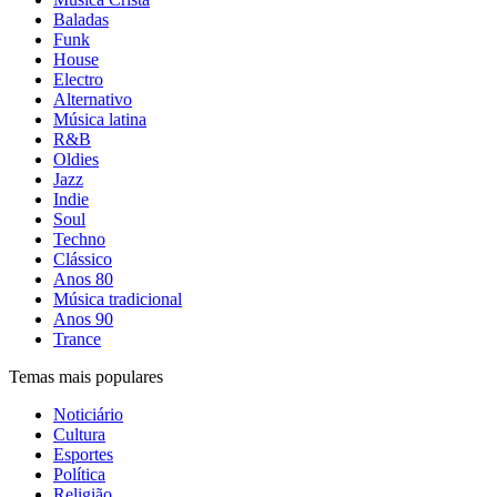
Baladas
Funk
House
Electro
Alternativo
Música latina
R&B
Oldies
Jazz
Indie
Soul
Techno
Clássico
Anos 80
Música tradicional
Anos 90
Trance
Temas mais populares
Noticiário
Cultura
Esportes
Política
Religião