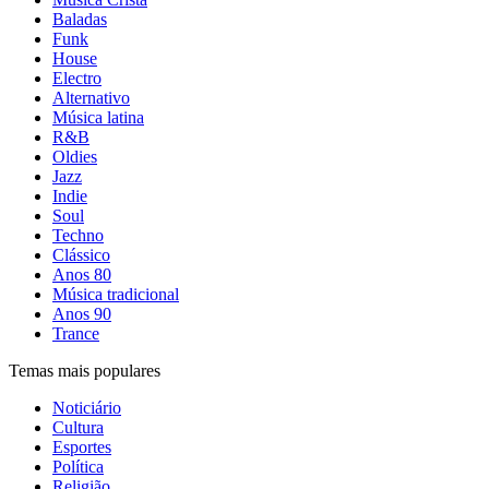
Baladas
Funk
House
Electro
Alternativo
Música latina
R&B
Oldies
Jazz
Indie
Soul
Techno
Clássico
Anos 80
Música tradicional
Anos 90
Trance
Temas mais populares
Noticiário
Cultura
Esportes
Política
Religião