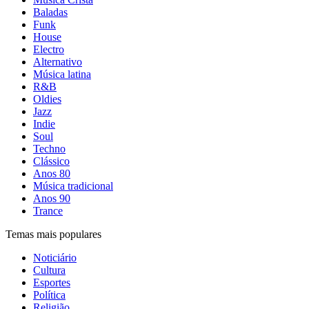
Baladas
Funk
House
Electro
Alternativo
Música latina
R&B
Oldies
Jazz
Indie
Soul
Techno
Clássico
Anos 80
Música tradicional
Anos 90
Trance
Temas mais populares
Noticiário
Cultura
Esportes
Política
Religião