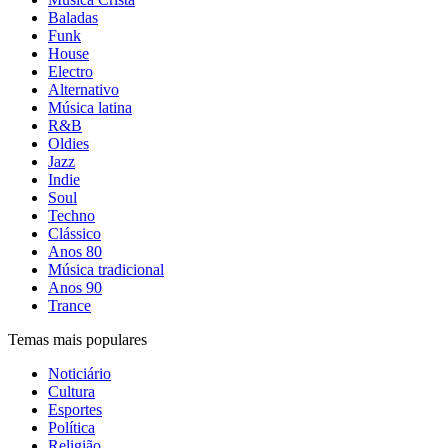
Baladas
Funk
House
Electro
Alternativo
Música latina
R&B
Oldies
Jazz
Indie
Soul
Techno
Clássico
Anos 80
Música tradicional
Anos 90
Trance
Temas mais populares
Noticiário
Cultura
Esportes
Política
Religião