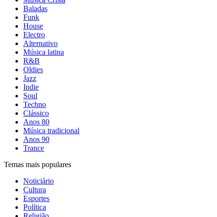
Baladas
Funk
House
Electro
Alternativo
Música latina
R&B
Oldies
Jazz
Indie
Soul
Techno
Clássico
Anos 80
Música tradicional
Anos 90
Trance
Temas mais populares
Noticiário
Cultura
Esportes
Política
Religião