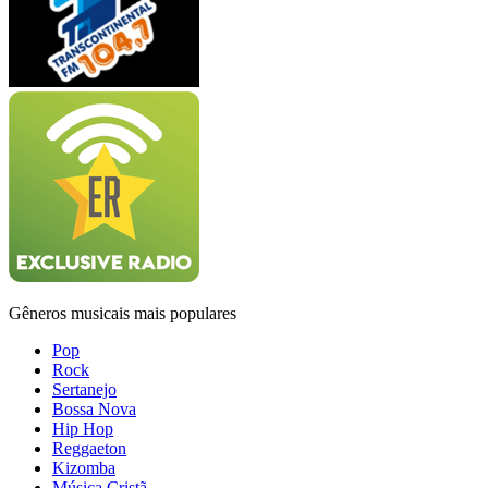
Gêneros musicais mais populares
Pop
Rock
Sertanejo
Bossa Nova
Hip Hop
Reggaeton
Kizomba
Música Cristã