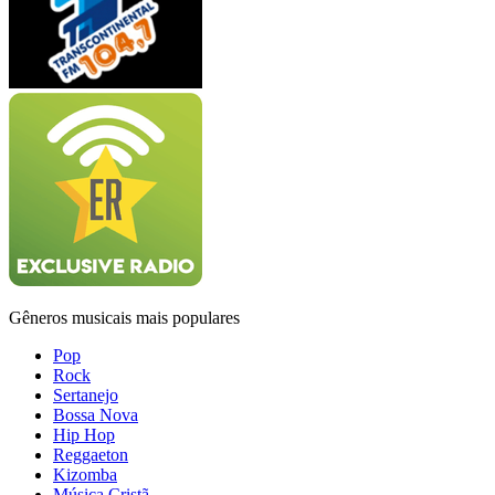
Gêneros musicais mais populares
Pop
Rock
Sertanejo
Bossa Nova
Hip Hop
Reggaeton
Kizomba
Música Cristã