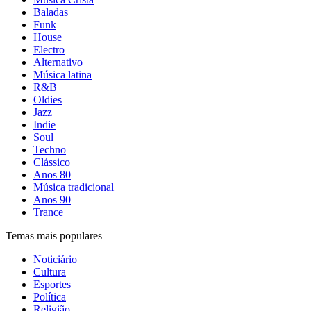
Baladas
Funk
House
Electro
Alternativo
Música latina
R&B
Oldies
Jazz
Indie
Soul
Techno
Clássico
Anos 80
Música tradicional
Anos 90
Trance
Temas mais populares
Noticiário
Cultura
Esportes
Política
Religião