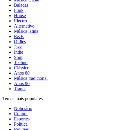
Baladas
Funk
House
Electro
Alternativo
Música latina
R&B
Oldies
Jazz
Indie
Soul
Techno
Clássico
Anos 80
Música tradicional
Anos 90
Trance
Temas mais populares
Noticiário
Cultura
Esportes
Política
Religião