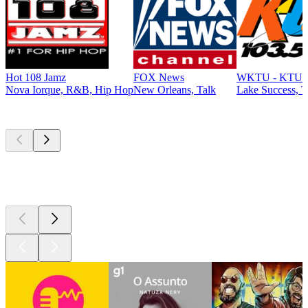
Hot 108 Jamz
FOX News
WKTU - KTU 1
Nova Iorque, R&B, Hip Hop
New Orleans, Talk
Lake Success, T
Podcasts de
topo
Podcasts de
topo
Podcasts de
topo