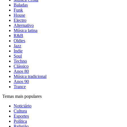
Baladas
Funk
House
Electro
Alternativo
Música latina
R&B
Oldies
Jazz
Indie
Soul
Techno
Clássico
Anos 80
Música tradicional
Anos 90
Trance
Temas mais populares
Noticiário
Cultura
Esportes
Política
Religião