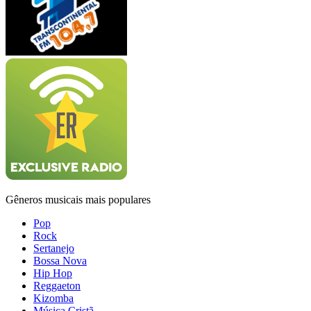
Gêneros musicais mais populares
Pop
Rock
Sertanejo
Bossa Nova
Hip Hop
Reggaeton
Kizomba
Música Cristã