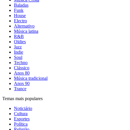
Baladas
Funk
House
Electro
Alternativo
Música latina
R&B
Oldies
Jazz
Indie
Soul
Techno
Clássico
Anos 80
Música tradicional
Anos 90
Trance
Temas mais populares
Noticiário
Cultura
Esportes
Política
Religião