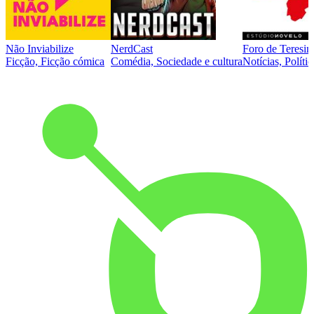
Não Inviabilize
NerdCast
Foro de Teresin
Ficção, Ficção cómica
Comédia, Sociedade e cultura
Notícias, Polític