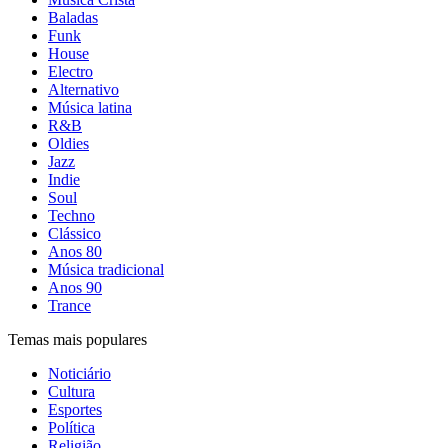
Baladas
Funk
House
Electro
Alternativo
Música latina
R&B
Oldies
Jazz
Indie
Soul
Techno
Clássico
Anos 80
Música tradicional
Anos 90
Trance
Temas mais populares
Noticiário
Cultura
Esportes
Política
Religião