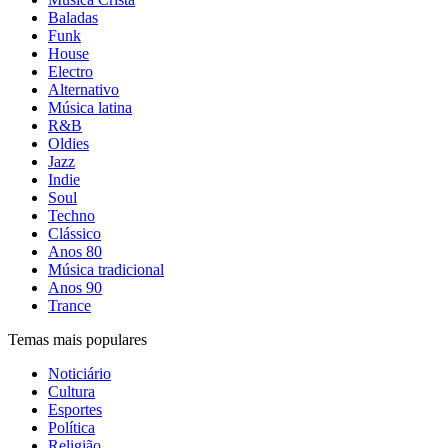
Baladas
Funk
House
Electro
Alternativo
Música latina
R&B
Oldies
Jazz
Indie
Soul
Techno
Clássico
Anos 80
Música tradicional
Anos 90
Trance
Temas mais populares
Noticiário
Cultura
Esportes
Política
Religião