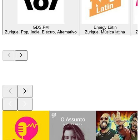
GDS.FM
Energy Latin
Zurique, Pop, Indie, Electro, Alternativo
Zurique, Música latina
Zu
Podcasts de
topo
Podcasts de
topo
Podcasts de
topo