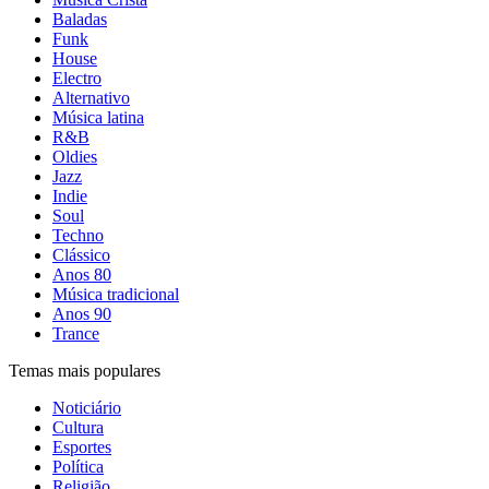
Baladas
Funk
House
Electro
Alternativo
Música latina
R&B
Oldies
Jazz
Indie
Soul
Techno
Clássico
Anos 80
Música tradicional
Anos 90
Trance
Temas mais populares
Noticiário
Cultura
Esportes
Política
Religião