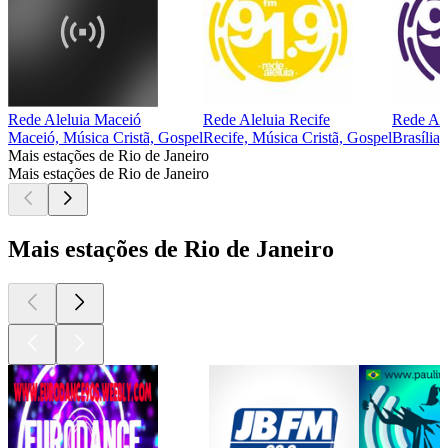
Rede Aleluia Maceió
Rede Aleluia Recife
Rede Ale
Maceió, Música Cristã, Gospel
Recife, Música Cristã, Gospel
Brasília
Mais estações de Rio de Janeiro
Mais estações de Rio de Janeiro
Mais estações de Rio de Janeiro