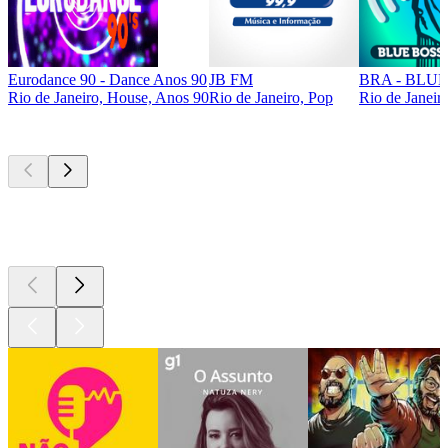
Eurodance 90 - Dance Anos 90
JB FM
BRA - BLU
Rio de Janeiro, House, Anos 90
Rio de Janeiro, Pop
Rio de Janeir
Podcasts de
topo
Podcasts de
topo
Podcasts de
topo