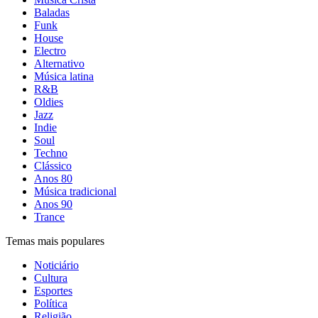
Baladas
Funk
House
Electro
Alternativo
Música latina
R&B
Oldies
Jazz
Indie
Soul
Techno
Clássico
Anos 80
Música tradicional
Anos 90
Trance
Temas mais populares
Noticiário
Cultura
Esportes
Política
Religião