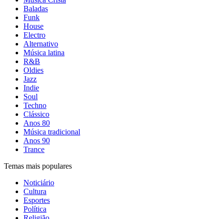
Baladas
Funk
House
Electro
Alternativo
Música latina
R&B
Oldies
Jazz
Indie
Soul
Techno
Clássico
Anos 80
Música tradicional
Anos 90
Trance
Temas mais populares
Noticiário
Cultura
Esportes
Política
Religião