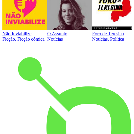
Não Inviabilize
O Assunto
Foro de Teresina
Ficção, Ficção cómica
Notícias
Notícias, Política