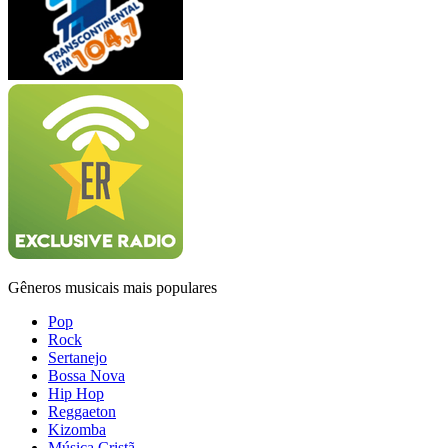
Gêneros musicais mais populares
Pop
Rock
Sertanejo
Bossa Nova
Hip Hop
Reggaeton
Kizomba
Música Cristã