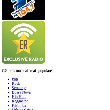
Gêneros musicais mais populares
Pop
Rock
Sertanejo
Bossa Nova
Hip Hop
Reggaeton
Kizomba
Música Cristã