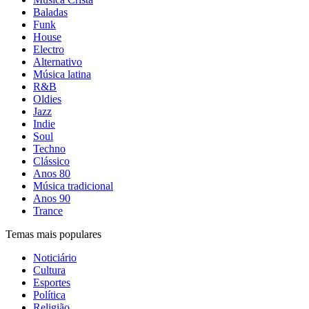
Baladas
Funk
House
Electro
Alternativo
Música latina
R&B
Oldies
Jazz
Indie
Soul
Techno
Clássico
Anos 80
Música tradicional
Anos 90
Trance
Temas mais populares
Noticiário
Cultura
Esportes
Política
Religião