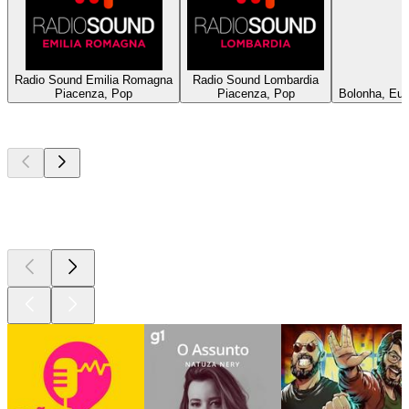
Radio Sound Emilia Romagna
Radio Sound Lombardia
Piacenza, Pop
Piacenza, Pop
Bolonha, Eur
Podcasts de
topo
Podcasts de
topo
Podcasts de
topo