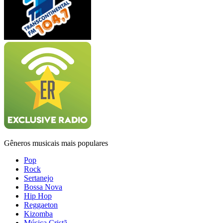
Gêneros musicais mais populares
Pop
Rock
Sertanejo
Bossa Nova
Hip Hop
Reggaeton
Kizomba
Música Cristã