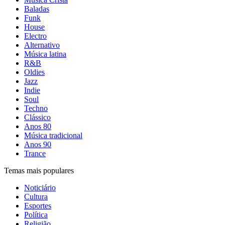
Baladas
Funk
House
Electro
Alternativo
Música latina
R&B
Oldies
Jazz
Indie
Soul
Techno
Clássico
Anos 80
Música tradicional
Anos 90
Trance
Temas mais populares
Noticiário
Cultura
Esportes
Política
Religião