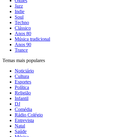
Oldies
Jazz
Indie
Soul
Techno
Clássico
Anos 80
Música tradicional
Anos 90
Trance
Temas mais populares
Noticiário
Cultura
Esportes
Política
Religião
Infantil
DJ
Comédia
Rádio Colégio
Entrevista
Natal
Saúde
Música