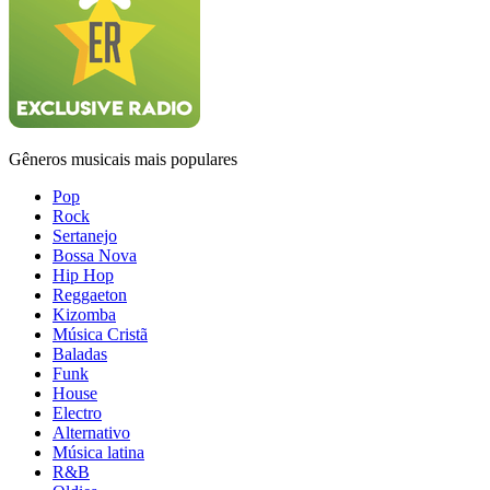
Gêneros musicais mais populares
Pop
Rock
Sertanejo
Bossa Nova
Hip Hop
Reggaeton
Kizomba
Música Cristã
Baladas
Funk
House
Electro
Alternativo
Música latina
R&B