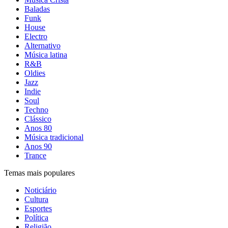
Baladas
Funk
House
Electro
Alternativo
Música latina
R&B
Oldies
Jazz
Indie
Soul
Techno
Clássico
Anos 80
Música tradicional
Anos 90
Trance
Temas mais populares
Noticiário
Cultura
Esportes
Política
Religião