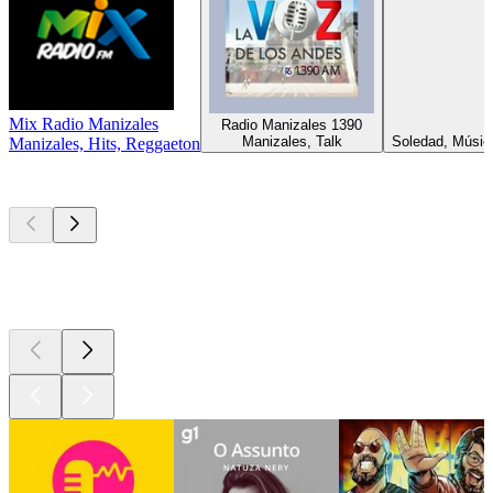
Mix Radio Manizales
Radio Manizales 1390
Manizales, Talk
Soledad, Músic
Manizales, Hits, Reggaeton
Podcasts de
topo
Podcasts de
topo
Podcasts de
topo