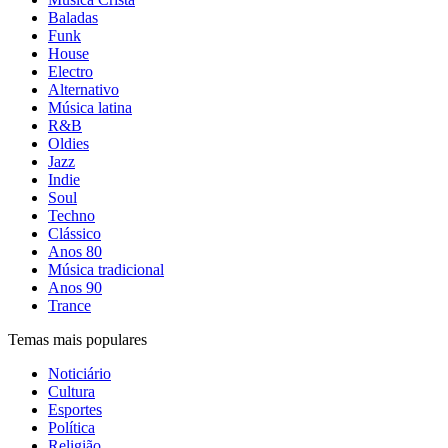
Baladas
Funk
House
Electro
Alternativo
Música latina
R&B
Oldies
Jazz
Indie
Soul
Techno
Clássico
Anos 80
Música tradicional
Anos 90
Trance
Temas mais populares
Noticiário
Cultura
Esportes
Política
Religião