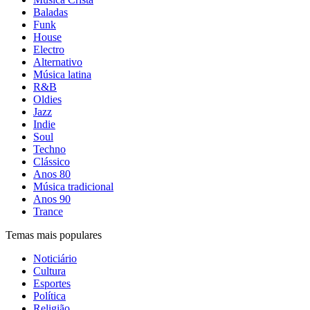
Baladas
Funk
House
Electro
Alternativo
Música latina
R&B
Oldies
Jazz
Indie
Soul
Techno
Clássico
Anos 80
Música tradicional
Anos 90
Trance
Temas mais populares
Noticiário
Cultura
Esportes
Política
Religião