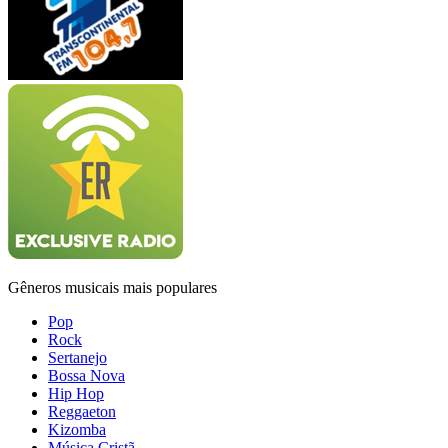
Gêneros musicais mais populares
Pop
Rock
Sertanejo
Bossa Nova
Hip Hop
Reggaeton
Kizomba
Música Cristã