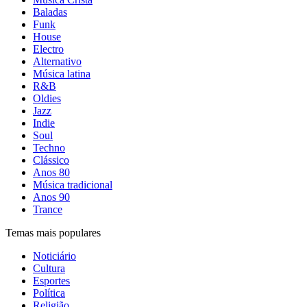
Baladas
Funk
House
Electro
Alternativo
Música latina
R&B
Oldies
Jazz
Indie
Soul
Techno
Clássico
Anos 80
Música tradicional
Anos 90
Trance
Temas mais populares
Noticiário
Cultura
Esportes
Política
Religião