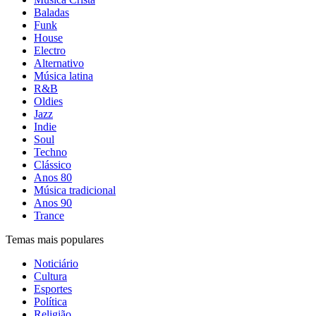
Baladas
Funk
House
Electro
Alternativo
Música latina
R&B
Oldies
Jazz
Indie
Soul
Techno
Clássico
Anos 80
Música tradicional
Anos 90
Trance
Temas mais populares
Noticiário
Cultura
Esportes
Política
Religião