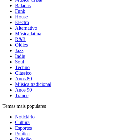
Baladas
Funk
House
Electro
Alternativo
Música latina
R&B
Oldies
Jazz
Indie
Soul
Techno
Clássico
Anos 80
Música tradicional
Anos 90
Trance
Temas mais populares
Noticiário
Cultura
Esportes
Política
Religião