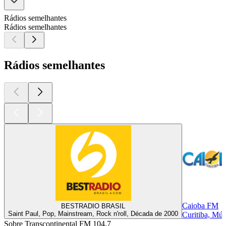
Rádios semelhantes
Rádios semelhantes
Rádios semelhantes
Caioba FM
BESTRADIO BRASIL
Saint Paul, Pop, Mainstream, Rock n'roll, Década de 2000
Curitiba, Mús
Sobre Transcontinental FM 104,7