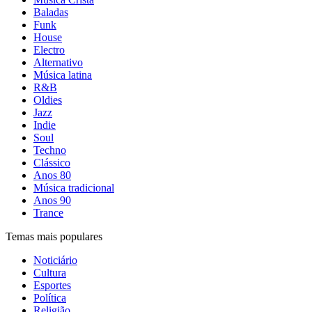
Baladas
Funk
House
Electro
Alternativo
Música latina
R&B
Oldies
Jazz
Indie
Soul
Techno
Clássico
Anos 80
Música tradicional
Anos 90
Trance
Temas mais populares
Noticiário
Cultura
Esportes
Política
Religião