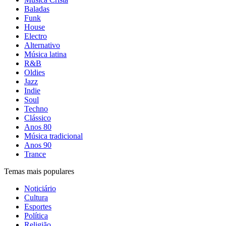
Baladas
Funk
House
Electro
Alternativo
Música latina
R&B
Oldies
Jazz
Indie
Soul
Techno
Clássico
Anos 80
Música tradicional
Anos 90
Trance
Temas mais populares
Noticiário
Cultura
Esportes
Política
Religião