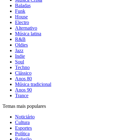
Baladas
Funk
House
Electro
Alternativo
Música latina
R&B
Oldies
Jazz
Indie
Soul
Techno
Clássico
Anos 80
Música tradicional
Anos 90
Trance
Temas mais populares
Noticiário
Cultura
Esportes
Política
Religião