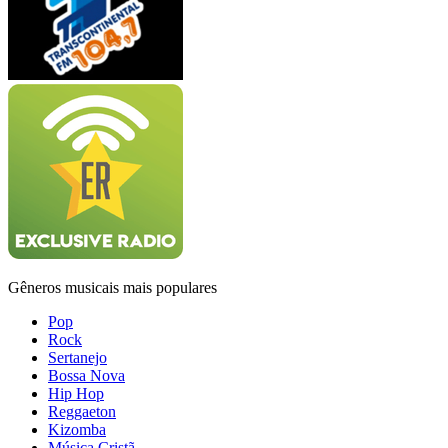
Gêneros musicais mais populares
Pop
Rock
Sertanejo
Bossa Nova
Hip Hop
Reggaeton
Kizomba
Música Cristã