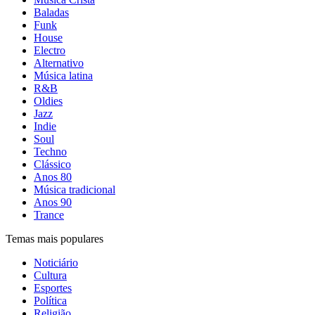
Baladas
Funk
House
Electro
Alternativo
Música latina
R&B
Oldies
Jazz
Indie
Soul
Techno
Clássico
Anos 80
Música tradicional
Anos 90
Trance
Temas mais populares
Noticiário
Cultura
Esportes
Política
Religião