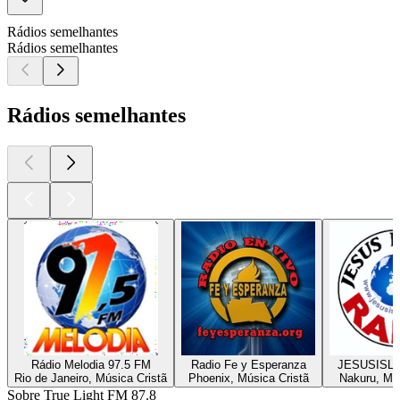
Rádios semelhantes
Rádios semelhantes
Rádios semelhantes
Rádio Melodia 97.5 FM
Radio Fe y Esperanza
JESUSISL
Rio de Janeiro, Música Cristã
Phoenix, Música Cristã
Nakuru, Mús
Sobre True Light FM 87.8