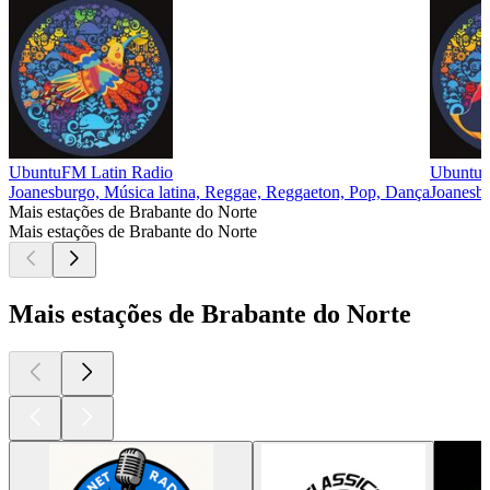
UbuntuFM Latin Radio
UbuntuF
Joanesburgo, Música latina, Reggae, Reggaeton, Pop, Dança
Joanesb
Mais estações de Brabante do Norte
Mais estações de Brabante do Norte
Mais estações de Brabante do Norte