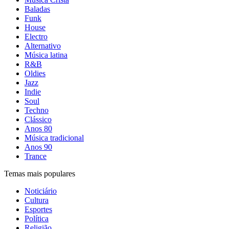
Baladas
Funk
House
Electro
Alternativo
Música latina
R&B
Oldies
Jazz
Indie
Soul
Techno
Clássico
Anos 80
Música tradicional
Anos 90
Trance
Temas mais populares
Noticiário
Cultura
Esportes
Política
Religião