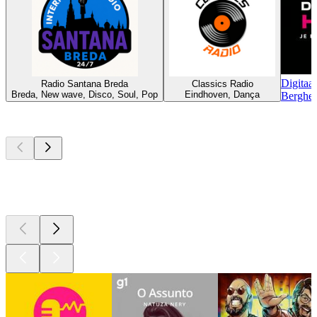
Digitaa
Radio Santana Breda
Classics Radio
Breda, New wave, Disco, Soul, Pop
Eindhoven, Dança
Berghem
Podcasts de
topo
Podcasts de
topo
Podcasts de
topo