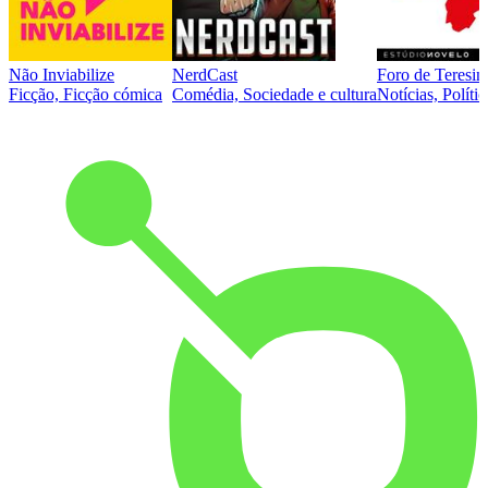
Não Inviabilize
NerdCast
Foro de Teresin
Ficção, Ficção cómica
Comédia, Sociedade e cultura
Notícias, Polític