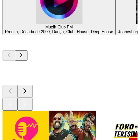
Muzik Club FM
Preoria, Década de 2000, Dança, Club, House, Deep House
Joanesburgo
Podcasts de
topo
Podcasts de
topo
Podcasts de
topo