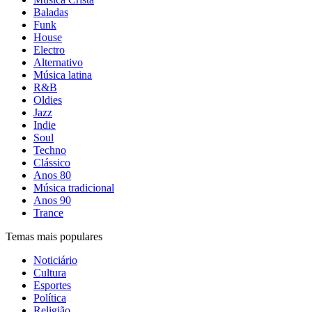
Baladas
Funk
House
Electro
Alternativo
Música latina
R&B
Oldies
Jazz
Indie
Soul
Techno
Clássico
Anos 80
Música tradicional
Anos 90
Trance
Temas mais populares
Noticiário
Cultura
Esportes
Política
Religião