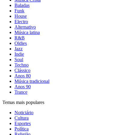
Baladas
Funk
House
Electro
Alternativo
Música latina
R&B
Oldies
Jazz
Indie
Soul
Techno
Clássico
Anos 80
Música tradicional
Anos 90
Trance
Temas mais populares
Noticiário
Cultura
Esportes
Política
Religião