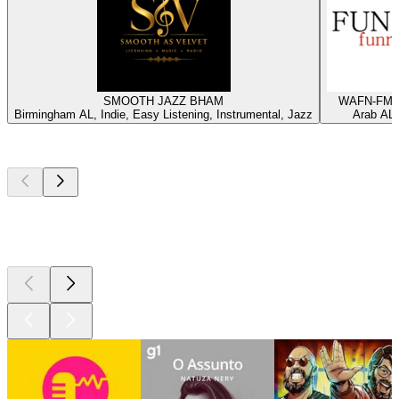
SMOOTH JAZZ BHAM
WAFN-FM -
Birmingham AL, Indie, Easy Listening, Instrumental, Jazz
Arab AL,
Podcasts de
topo
Podcasts de
topo
Podcasts de
topo